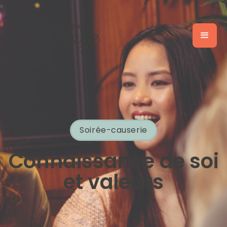
Soirée-causerie
Connaissance de soi
et valeurs